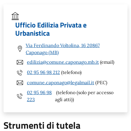
Ufficio Edilizia Privata e
Urbanistica
Via Ferdinando Voltolina, 16 20867
Caponago (MB)
edilizia@comune.caponago.mb.it
(email)
02 95 96 98 212
(telefono)
comune.caponago@legalmail.it
(PEC)
02 95 96 98
(telefono (solo per accesso
223
agli atti))
Strumenti di tutela