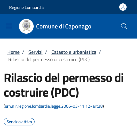
Salta al contenuto principale
Skip to footer content
Regione Lombardia
Comune di Caponago
Briciole di pane
Home
/
Servizi
/
Catasto e urbanistica
/
Rilascio del permesso di costruire (PDC)
Rilascio del permesso di
costruire (PDC)
(
urn:nir:regione.lombardia:legge:2005-03-11;12~art38
)
Servizio attivo