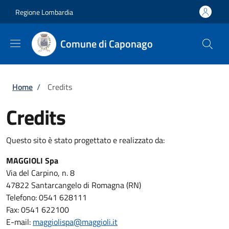
Salta al contenuto principale
Skip to footer content
Regione Lombardia
Comune di Caponago
Briciole di pane
Home
/
Credits
Credits
Questo sito è stato progettato e realizzato da:
MAGGIOLI Spa
Via del Carpino, n. 8
47822 Santarcangelo di Romagna (RN)
Telefono: 0541 628111
Fax: 0541 622100
E-mail:
maggiolispa@maggioli.it