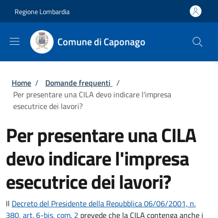
Salta al contenuto principale
Skip to footer content
Regione Lombardia
Comune di Caponago
Briciole di pane
Home
/
Domande frequenti
/
Per presentare una CILA devo indicare l'impresa
esecutrice dei lavori?
Per presentare una CILA
devo indicare l'impresa
esecutrice dei lavori?
Il
Decreto del Presidente della Repubblica 06/06/2001, n.
380, art. 6-bis, com. 2
prevede che la CILA contenga anche i