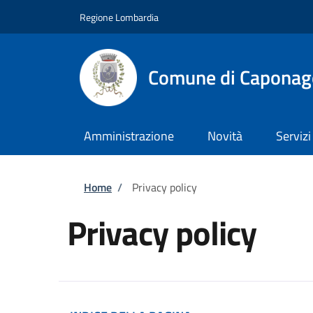
Salta al contenuto principale
Skip to footer content
Regione Lombardia
Comune di Caponag
Amministrazione
Novità
Servizi
Briciole di pane
Home
/
Privacy policy
Privacy policy