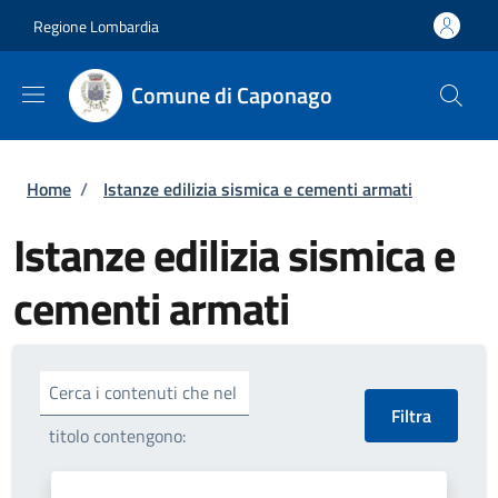
Salta al contenuto principale
Skip to footer content
Regione Lombardia
Comune di Caponago
Briciole di pane
Home
/
Istanze edilizia sismica e cementi armati
Istanze edilizia sismica e
cementi armati
Cerca i contenuti che nel
titolo contengono: