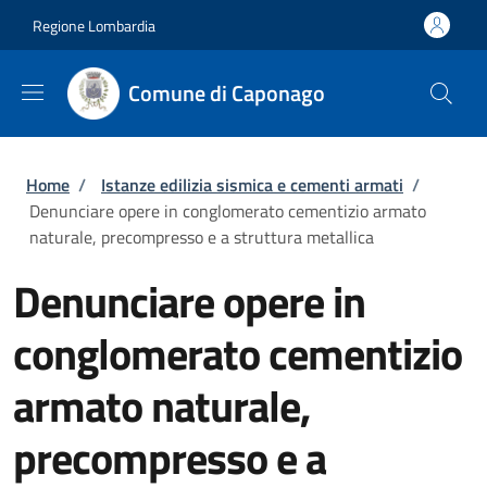
Salta al contenuto principale
Skip to footer content
Regione Lombardia
Comune di Caponago
Briciole di pane
Home
/
Istanze edilizia sismica e cementi armati
/
Denunciare opere in conglomerato cementizio armato
naturale, precompresso e a struttura metallica
Denunciare opere in
conglomerato cementizio
armato naturale,
precompresso e a