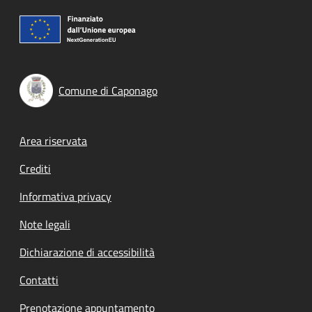
Comune di Caponago
Footer menu
Area riservata
Crediti
Informativa privacy
Note legali
Dichiarazione di accessibilità
Contatti
Prenotazione appuntamento