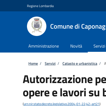
Salta al contenuto principale
Skip to footer content
Regione Lombardia
Comune di Caponag
Amministrazione
Novità
Servizi
Briciole di pane
Home
/
Servizi
/
Catasto e urbanistica
/
A
Autorizzazione pe
opere e lavori su 
(
urn:nir:stato:decreto.legislativo:2004-01-22;42~art21
)