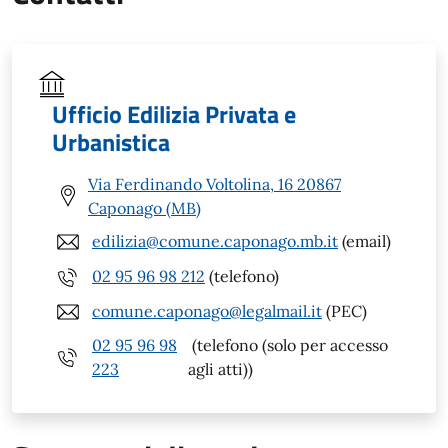
Ufficio Edilizia Privata e
Urbanistica
Via Ferdinando Voltolina, 16 20867
Caponago (MB)
edilizia@comune.caponago.mb.it
(email)
02 95 96 98 212
(telefono)
comune.caponago@legalmail.it
(PEC)
02 95 96 98
(telefono (solo per accesso
223
agli atti))