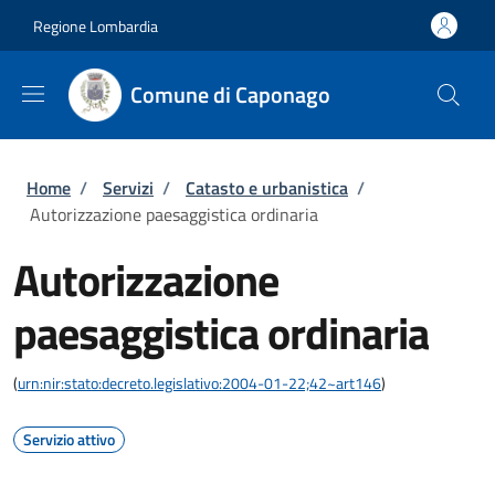
Salta al contenuto principale
Skip to footer content
Regione Lombardia
Comune di Caponago
Briciole di pane
Home
/
Servizi
/
Catasto e urbanistica
/
Autorizzazione paesaggistica ordinaria
Autorizzazione
paesaggistica ordinaria
(
urn:nir:stato:decreto.legislativo:2004-01-22;42~art146
)
Servizio attivo