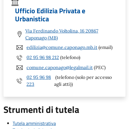
Ufficio Edilizia Privata e
Urbanistica
Via Ferdinando Voltolina, 16 20867
Caponago (MB)
edilizia@comune.caponago.mb.it
(email)
02 95 96 98 212
(telefono)
comune.caponago@legalmail.it
(PEC)
02 95 96 98
(telefono (solo per accesso
223
agli atti))
Strumenti di tutela
Tutela amministrativa