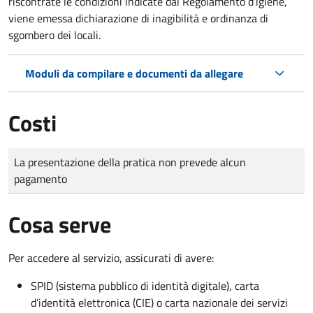
riscontrate le condizioni indicate dal Regolamento d’igiene,
viene emessa dichiarazione di inagibilità e ordinanza di
sgombero dei locali.
Moduli da compilare e documenti da allegare
Costi
Tipo di pagamento
Importo
La presentazione della pratica non prevede alcun
pagamento
Cosa serve
Per accedere al servizio, assicurati di avere:
SPID (sistema pubblico di identità digitale), carta
d’identità elettronica (CIE) o carta nazionale dei servizi