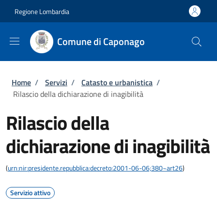
Salta al contenuto principale
Skip to footer content
Regione Lombardia
Comune di Caponago
Briciole di pane
Home
/
Servizi
/
Catasto e urbanistica
/
Rilascio della dichiarazione di inagibilità
Rilascio della
dichiarazione di inagibilità
(
urn:nir:presidente.repubblica:decreto:2001-06-06;380~art26
)
Servizio attivo