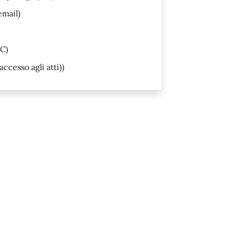
email)
C)
accesso agli atti))