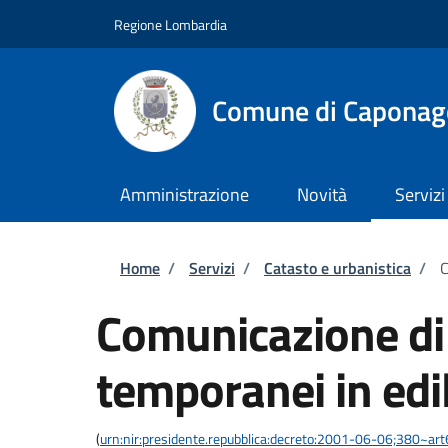
Salta al contenuto principale
Skip to footer content
Regione Lombardia
Comune di Caponag
Amministrazione
Novità
Servizi
Briciole di pane
Home
/
Servizi
/
Catasto e urbanistica
/
C
Comunicazione di i
temporanei in edili
(
urn:nir:presidente.repubblica:decreto:2001-06-06;380~art