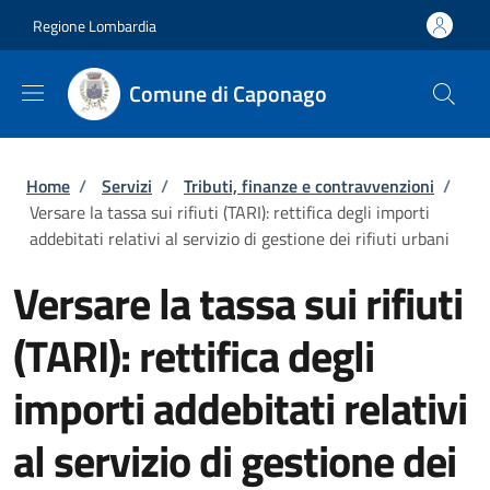
Salta al contenuto principale
Skip to footer content
Regione Lombardia
Comune di Caponago
Briciole di pane
Home
/
Servizi
/
Tributi, finanze e contravvenzioni
/
Versare la tassa sui rifiuti (TARI): rettifica degli importi
addebitati relativi al servizio di gestione dei rifiuti urbani
Versare la tassa sui rifiuti
(TARI): rettifica degli
importi addebitati relativi
al servizio di gestione dei