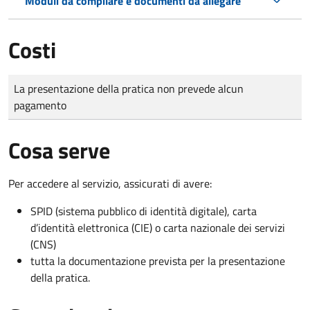
Moduli da compilare e documenti da allegare
Costi
Tipo di pagamento
Importo
La presentazione della pratica non prevede alcun
pagamento
Cosa serve
Per accedere al servizio, assicurati di avere:
SPID (sistema pubblico di identità digitale), carta
d’identità elettronica (CIE) o carta nazionale dei servizi
(CNS)
tutta la documentazione prevista per la presentazione
della pratica.