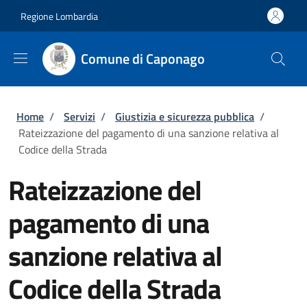
Salta al contenuto principale
Skip to footer content
Regione Lombardia
Comune di Caponago
Briciole di pane
Home
/
Servizi
/
Giustizia e sicurezza pubblica
/
Rateizzazione del pagamento di una sanzione relativa al
Codice della Strada
Rateizzazione del
pagamento di una
sanzione relativa al
Codice della Strada