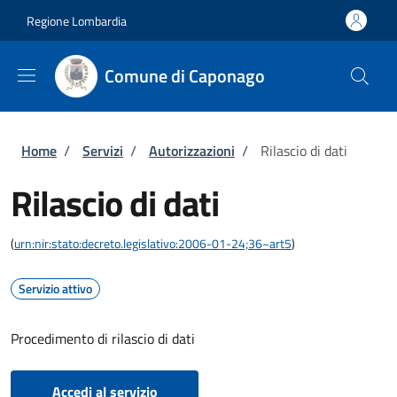
Salta al contenuto principale
Skip to footer content
Regione Lombardia
Comune di Caponago
Briciole di pane
Home
/
Servizi
/
Autorizzazioni
/
Rilascio di dati
Rilascio di dati
(
urn:nir:stato:decreto.legislativo:2006-01-24;36~art5
)
Servizio attivo
Procedimento di rilascio di dati
Accedi al servizio