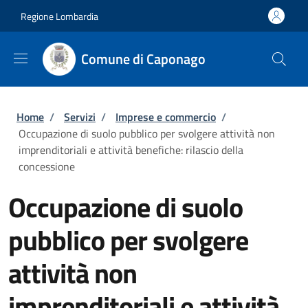
Salta al contenuto principale
Skip to footer content
Regione Lombardia
Comune di Caponago
Briciole di pane
Home
/
Servizi
/
Imprese e commercio
/
Occupazione di suolo pubblico per svolgere attività non
imprenditoriali e attività benefiche: rilascio della
concessione
Occupazione di suolo
pubblico per svolgere
attività non
imprenditoriali e attività