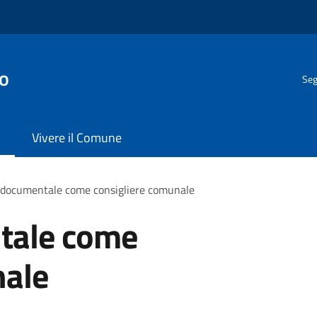
o
Seg
Vivere il Comune
 documentale come consigliere comunale
tale come
nale