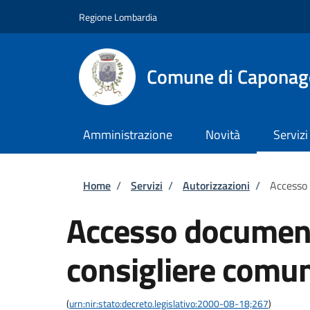
Salta al contenuto principale
Skip to footer content
Regione Lombardia
Comune di Caponag
Amministrazione
Novità
Servizi
Briciole di pane
Home
/
Servizi
/
Autorizzazioni
/
Accesso
Accesso documen
consigliere comu
(
urn:nir:stato:decreto.legislativo:2000-08-18;267
)