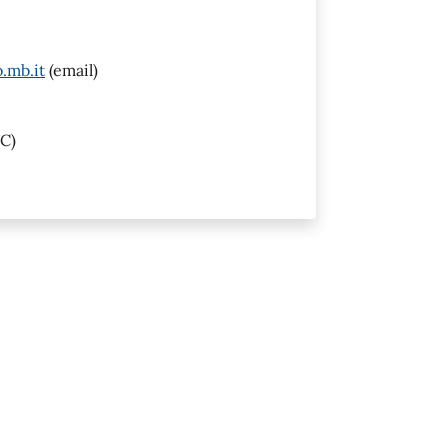
.mb.it
(email)
C)