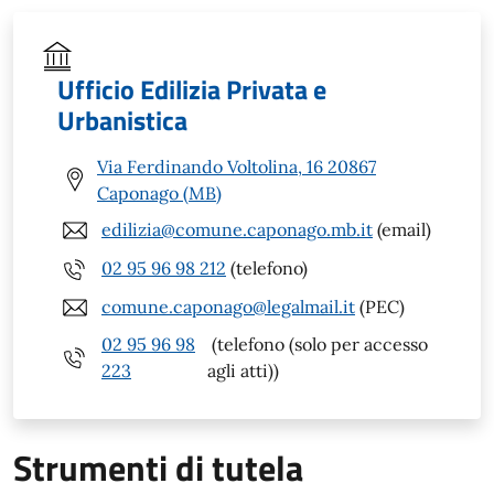
Ufficio Edilizia Privata e
Urbanistica
Via Ferdinando Voltolina, 16 20867
Caponago (MB)
edilizia@comune.caponago.mb.it
(email)
02 95 96 98 212
(telefono)
comune.caponago@legalmail.it
(PEC)
02 95 96 98
(telefono (solo per accesso
223
agli atti))
Strumenti di tutela