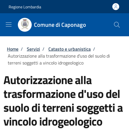
Salta al contenuto principale
Skip to footer content
Regione Lombardia
Comune di Caponago
Briciole di pane
Home
/
Servizi
/
Catasto e urbanistica
/
Autorizzazione alla trasformazione d'uso del suolo di
terreni soggetti a vincolo idrogeologico
Autorizzazione alla
trasformazione d'uso del
suolo di terreni soggetti a
vincolo idrogeologico