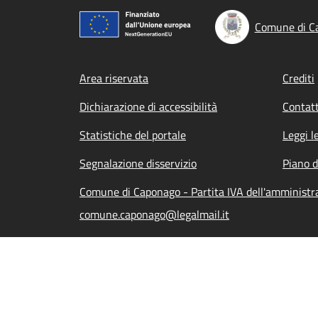
Comune di C
Footer menu
Area riservata
Crediti
Dichiarazione di accessibilità
Contatt
Statistiche del portale
Leggi l
Segnalazione disservizio
Piano d
Comune di Caponago - Partita IVA dell'amminist
comune.caponago@legalmail.it