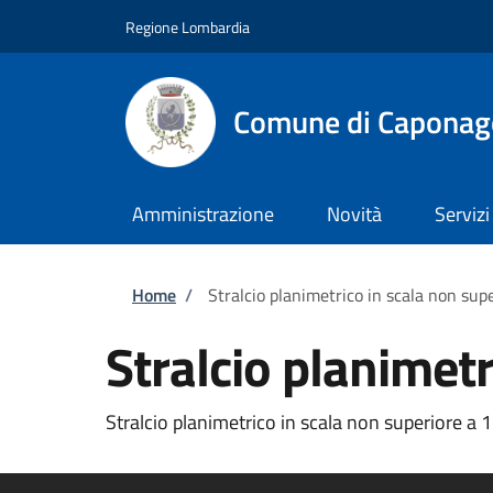
Salta al contenuto principale
Skip to footer content
Regione Lombardia
Comune di Caponag
Amministrazione
Novità
Servizi
Briciole di pane
Home
/
Stralcio planimetrico in scala non sup
Stralcio planimet
Stralcio planimetrico in scala non superiore a 1