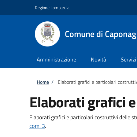
Salta al contenuto principale
Skip to footer content
Regione Lombardia
Comune di Caponag
Amministrazione
Novità
Servizi
Briciole di pane
Home
/
Elaborati grafici e particolari costrutti
Elaborati grafici e
Elaborati grafici e particolari costruttivi delle s
com. 3
.