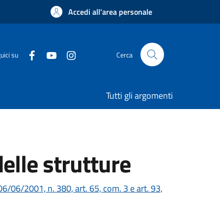
Accedi all'area personale
uici su
Cerca
Tutti gli argomenti
delle strutture
6/06/2001, n. 380, art. 65, com. 3 e art. 93,