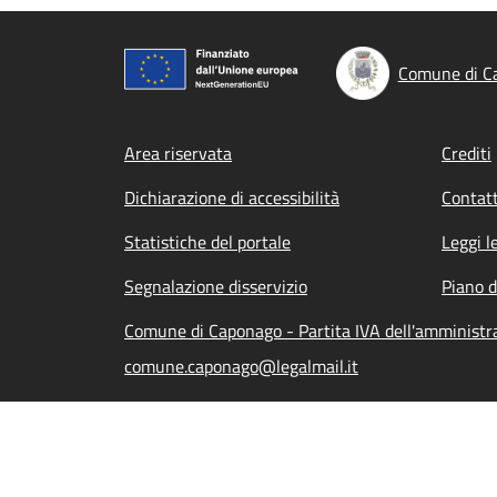
Comune di C
Footer menu
Area riservata
Crediti
Dichiarazione di accessibilità
Contatt
Statistiche del portale
Leggi l
Segnalazione disservizio
Piano d
Comune di Caponago - Partita IVA dell'amminist
comune.caponago@legalmail.it