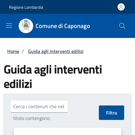
Salta al contenuto principale
Skip to footer content
Regione Lombardia
Comune di Caponago
Briciole di pane
Home
/
Guida agli interventi edilizi
Guida agli interventi
edilizi
Cerca i contenuti che nel
titolo contengono: