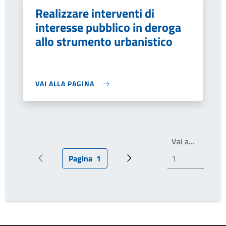
Realizzare interventi di
interesse pubblico in deroga
allo strumento urbanistico
VAI ALLA PAGINA
Write th
Vai a…
Pagina
1
Pagina precedente
Pagina attuale
Prossima pagina