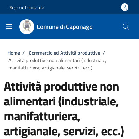
Salta al contenuto principale
Skip to footer content
Regione Lombardia
Comune di Caponago
Briciole di pane
Home
/
Commercio ed Attività produttive
/
Attività produttive non alimentari (industriale,
manifatturiera, artigianale, servizi, ecc.)
Attività produttive non
alimentari (industriale,
manifatturiera,
artigianale, servizi, ecc.)