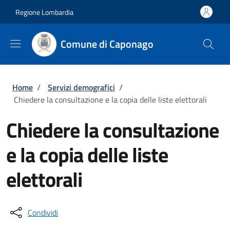
Salta al contenuto principale
Skip to footer content
Regione Lombardia
Comune di Caponago
Briciole di pane
Home
/
Servizi demografici
/
Chiedere la consultazione e la copia delle liste elettorali
Chiedere la consultazione
e la copia delle liste
elettorali
Condividi