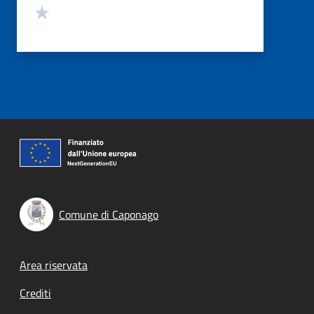
Valuta 1 stelle su 5
Comune di Caponago
Footer menu
Area riservata
Crediti