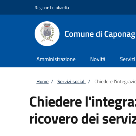
Salta al contenuto principale
Skip to footer content
Regione Lombardia
Comune di Caponag
Amministrazione
Novità
Servizi
Briciole di pane
Home
/
Servizi sociali
/
Chiedere l'integrazio
Chiedere l'integra
ricovero dei serviz