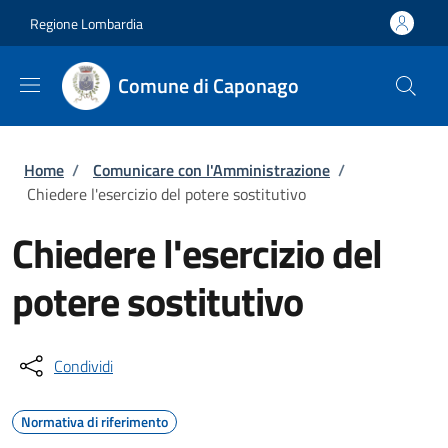
Salta al contenuto principale
Skip to footer content
Regione Lombardia
Comune di Caponago
Briciole di pane
Home
/
Comunicare con l'Amministrazione
/
Chiedere l'esercizio del potere sostitutivo
Chiedere l'esercizio del
potere sostitutivo
Condividi
Normativa di riferimento