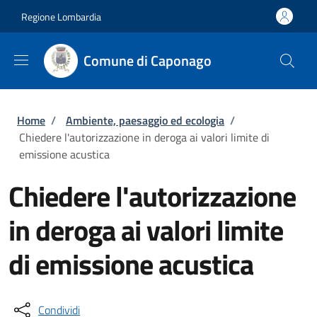
Salta al contenuto principale
Skip to footer content
Regione Lombardia
Comune di Caponago
Briciole di pane
Home
/
Ambiente, paesaggio ed ecologia
/
Chiedere l'autorizzazione in deroga ai valori limite di
emissione acustica
Chiedere l'autorizzazione
in deroga ai valori limite
di emissione acustica
Condividi