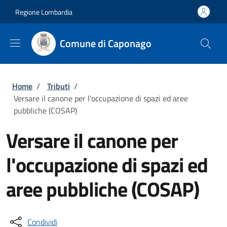
Salta al contenuto principale
Skip to footer content
Regione Lombardia
Comune di Caponago
Briciole di pane
Home
/
Tributi
/
Versare il canone per l'occupazione di spazi ed aree
pubbliche (COSAP)
Versare il canone per
l'occupazione di spazi ed
aree pubbliche (COSAP)
Condividi