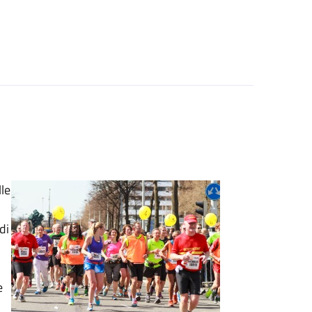
lle
di
e