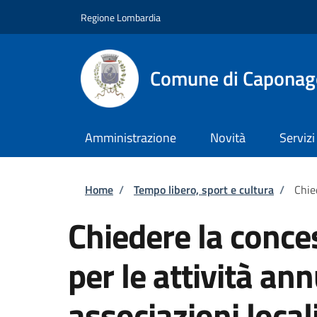
Salta al contenuto principale
Skip to footer content
Regione Lombardia
Comune di Caponag
Amministrazione
Novità
Servizi
Briciole di pane
Home
/
Tempo libero, sport e cultura
/
Chie
Chiedere la conces
per le attività a
associazioni local