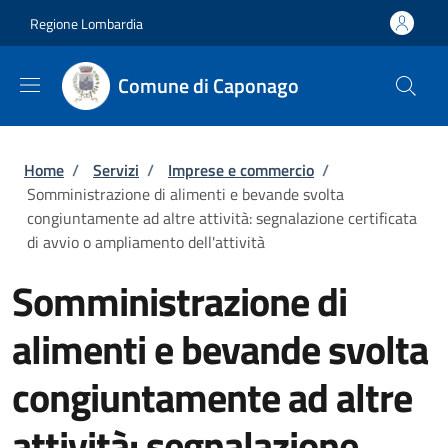
Salta al contenuto principale
Skip to footer content
Regione Lombardia
Comune di Caponago
Briciole di pane
Home
/
Servizi
/
Imprese e commercio
/
Somministrazione di alimenti e bevande svolta
congiuntamente ad altre attività: segnalazione certificata
di avvio o ampliamento dell'attività
Somministrazione di
alimenti e bevande svolta
congiuntamente ad altre
attività: segnalazione