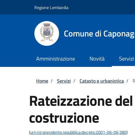
Salta al contenuto principale
Skip to footer content
Regione Lombardia
Comune di Caponag
Amministrazione
Novità
Servizi
Briciole di pane
Home
/
Servizi
/
Catasto e urbanistica
/
R
Rateizzazione del
costruzione
(
urn:nir:presidente.repubblica:decreto:2001-06-06;380
)