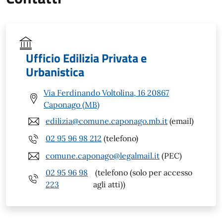
Ufficio Edilizia Privata e
Urbanistica
Via Ferdinando Voltolina, 16 20867
Caponago (MB)
edilizia@comune.caponago.mb.it
(email)
02 95 96 98 212
(telefono)
comune.caponago@legalmail.it
(PEC)
02 95 96 98
(telefono (solo per accesso
223
agli atti))