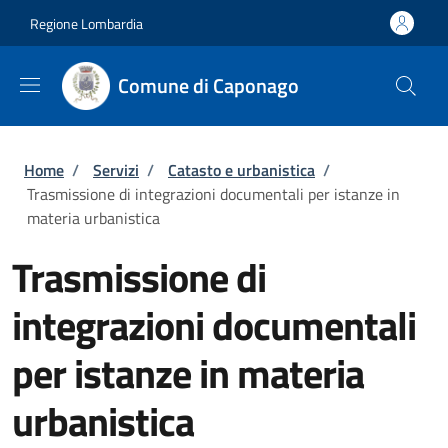
Salta al contenuto principale
Skip to footer content
Regione Lombardia
Comune di Caponago
Briciole di pane
Home
/
Servizi
/
Catasto e urbanistica
/
Trasmissione di integrazioni documentali per istanze in
materia urbanistica
Trasmissione di
integrazioni documentali
per istanze in materia
urbanistica