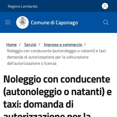
Salta al contenuto principale
Skip to footer content
Regione Lombardia
Comune di Caponago
Briciole di pane
Home
/
Servizi
/
Imprese e commercio
/
Noleggio con conducente (autonoleggio o natanti) e taxi:
domanda di autorizzazione per la volturazione
dell'autorizzazione o licenza
Noleggio con conducente
(autonoleggio o natanti) e
taxi: domanda di
autorizzazione per la