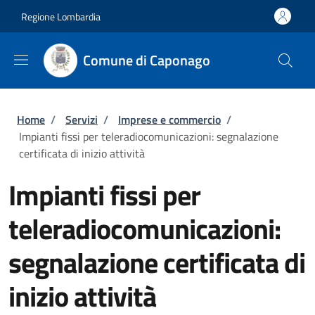
Salta al contenuto principale
Skip to footer content
Regione Lombardia
Comune di Caponago
Briciole di pane
Home
/
Servizi
/
Imprese e commercio
/
Impianti fissi per teleradiocomunicazioni: segnalazione
certificata di inizio attività
Impianti fissi per
teleradiocomunicazioni:
segnalazione certificata di
inizio attività