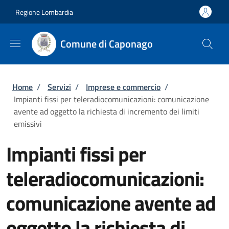
Salta al contenuto principale
Skip to footer content
Regione Lombardia
Comune di Caponago
Briciole di pane
Home
/
Servizi
/
Imprese e commercio
/
Impianti fissi per teleradiocomunicazioni: comunicazione
avente ad oggetto la richiesta di incremento dei limiti
emissivi
Impianti fissi per
teleradiocomunicazioni:
comunicazione avente ad
oggetto la richiesta di