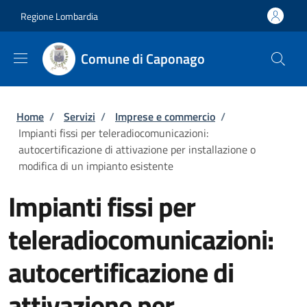
Salta al contenuto principale
Skip to footer content
Regione Lombardia
Comune di Caponago
Briciole di pane
Home
/
Servizi
/
Imprese e commercio
/
Impianti fissi per teleradiocomunicazioni:
autocertificazione di attivazione per installazione o
modifica di un impianto esistente
Impianti fissi per
teleradiocomunicazioni:
autocertificazione di
attivazione per