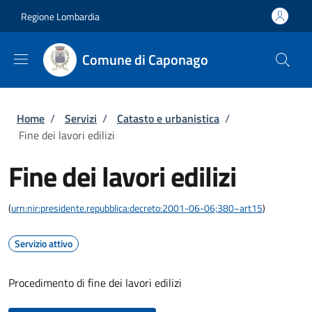
Salta al contenuto principale
Skip to footer content
Regione Lombardia
Comune di Caponago
Briciole di pane
Home
/
Servizi
/
Catasto e urbanistica
/
Fine dei lavori edilizi
Fine dei lavori edilizi
(
urn:nir:presidente.repubblica:decreto:2001-06-06;380~art15
)
Servizio attivo
Procedimento di fine dei lavori edilizi