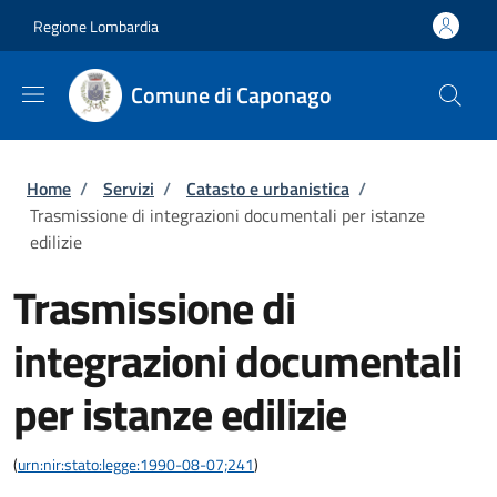
Salta al contenuto principale
Skip to footer content
Regione Lombardia
Comune di Caponago
Briciole di pane
Home
/
Servizi
/
Catasto e urbanistica
/
Trasmissione di integrazioni documentali per istanze
edilizie
Trasmissione di
integrazioni documentali
per istanze edilizie
(
urn:nir:stato:legge:1990-08-07;241
)