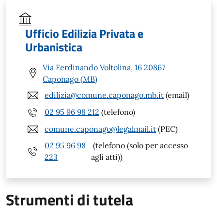
Ufficio Edilizia Privata e
Urbanistica
Via Ferdinando Voltolina, 16 20867
Caponago (MB)
edilizia@comune.caponago.mb.it
(email)
02 95 96 98 212
(telefono)
comune.caponago@legalmail.it
(PEC)
02 95 96 98
(telefono (solo per accesso
223
agli atti))
Strumenti di tutela